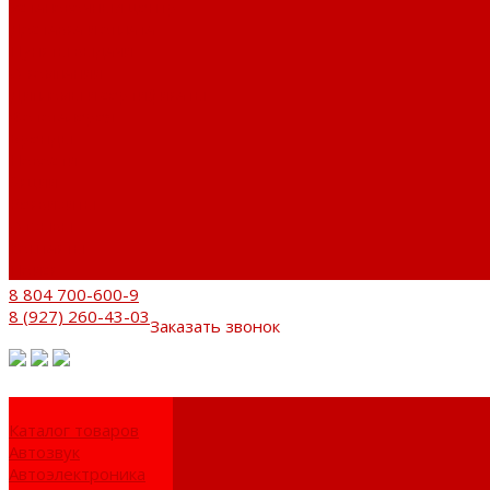
Установочный центр
Доставка и оплата
Пункты выдачи
О компании
Дипломы и сертификаты
Фотогалерея
Бренды
Новости
Акции
Реквизиты
Отзывы
Контакты
Поиск
8 804 700-600-9
8 (927) 260-43-03
Заказать звонок
Каталог товаров
Автозвук
Автоэлектроника