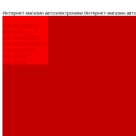
Интернет-
магазин автоэлектроники
Интернет-магазин авт
Каталог товаров
Автозвук
Автоэлектроника
Охрана автомобиля
Изоляционные
материалы
Аксессуары
Клиентам
Оптовые закупки
Сервисный центр
Установочный
центр
Доставка и оплата
Пункты выдачи
О компании
Дипломы и
сертификаты