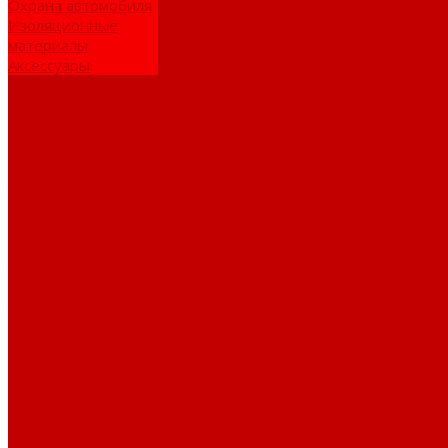
Охрана автомобиля
Изоляционные
материалы
Аксессуары
Клиентам
Оптовые закупки
Сервисный центр
Установочный
центр
Доставка и оплата
Пункты выдачи
О компании
Дипломы и
сертификаты
Фотогалерея
Бренды
Новости
Акции
Реквизиты
Отзывы