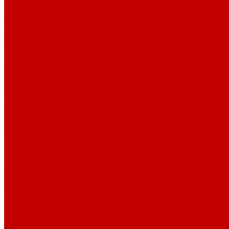
Контакты
Поиск
...
Каталог товаров
Автозвук
Автоэлектроника
Охрана автомобиля
Изоляционные материалы
Аксессуары
Клиентам
Оптовые закупки
Сервисный центр
Установочный центр
Доставка и оплата
Пункты выдачи
О компании
Дипломы и сертификаты
Фотогалерея
Бренды