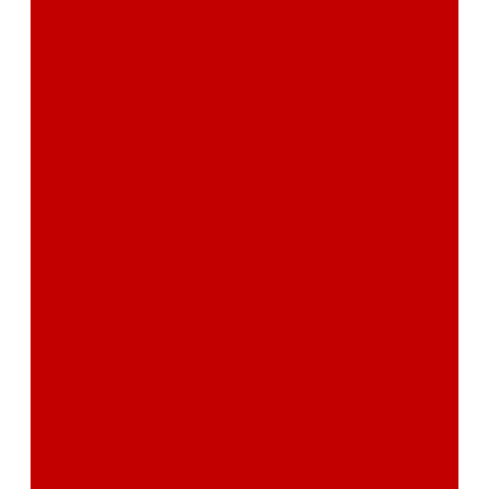
Автоэлектроника
Охрана автомобиля
Изоляционные
материалы
Аксессуары
Клиентам
Оптовые закупки
Сервисный центр
Установочный
центр
Доставка и оплата
Пункты выдачи
О компании
Дипломы и
сертификаты
Фотогалерея
Бренды
Новости
Акции
Реквизиты