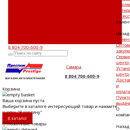
Фотогалерея
Изоля
Бренды
матер
Новости
Аксес
Акции
Клиен
Реквизиты
Отзывы
Назад
Контакты
Клиен
Поиск
Оптов
8 804 700-600-9
закупк
Серви
центр
Самара
Устан
центр
8 804 700-600-9
МАГАЗИН АВТОЭЛЕКТРОНИКИ
Доста
и
Корзина
оплат
Пункт
Ваша корзина пуста
выдач
Выберите в каталоге интересующий товар и нажмите
О
кнопку "В корзину"
компа
В каталог
Отложенные товары
Назад