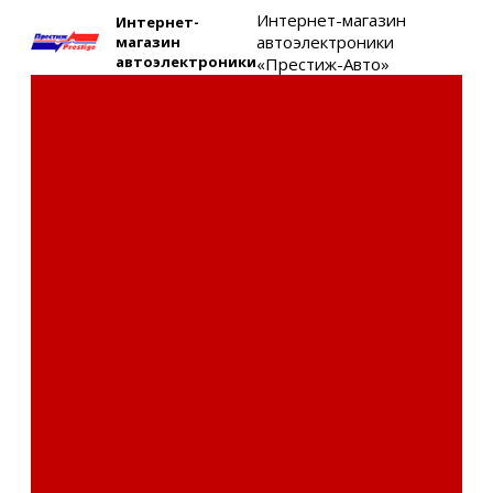
Интернет-магазин
Интернет-
автоэлектроники
магазин
автоэлектроники
«Престиж-Авто»
Каталог товаров
Автозвук
Автоэлектроника
Охрана автомобиля
Изоляционные
материалы
Аксессуары
Клиентам
Оптовые закупки
Сервисный центр
Установочный
центр
Доставка и оплата
Пункты выдачи
О компании
Дипломы и