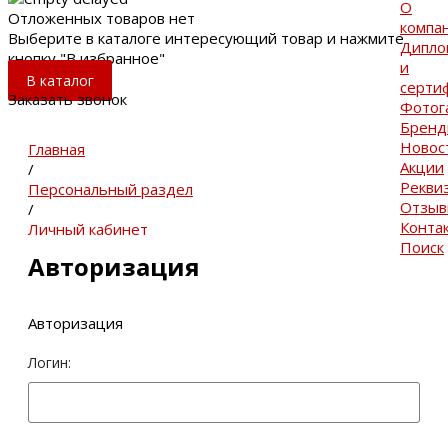
О
Отложенных товаров нет
компа
Выберите в каталоге интересующий товар и нажмите
Дипло
кнопку "В избранное"
и
В каталог
серти
Заказать звонок
Фотог
Брен
Новос
Главная
Акции
/
Рекви
Персональный раздел
Отзы
/
Конта
Личный кабинет
Поиск
Авторизация
Авторизация
Логин: