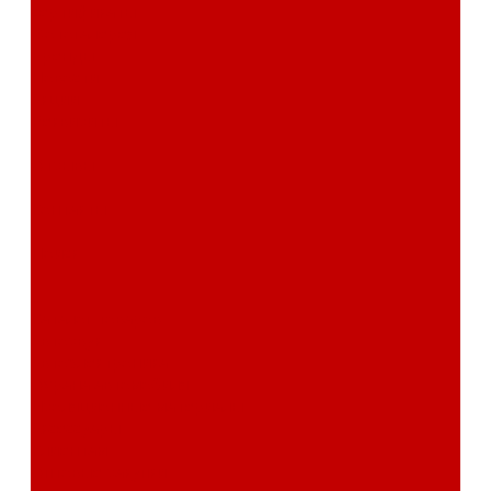
сертификаты
Фотогалерея
Бренды
Новости
Акции
Реквизиты
Отзывы
Контакты
Поиск
...
Каталог товаров
Автозвук
Автоэлектроника
Охрана автомобиля
Изоляционные материалы
Аксессуары
Клиентам
Оптовые закупки