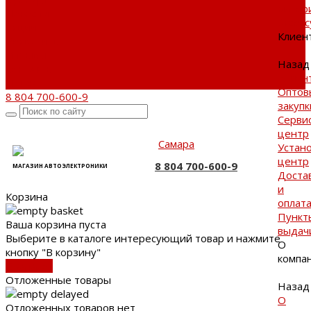
матер
Новости
Аксес
Акции
Клиен
Реквизиты
Отзывы
Назад
Контакты
Клиен
Поиск
Оптов
8 804 700-600-9
закупк
Серви
центр
Самара
Устан
центр
8 804 700-600-9
МАГАЗИН АВТОЭЛЕКТРОНИКИ
Доста
и
Корзина
оплат
Пункт
Ваша корзина пуста
выдач
Выберите в каталоге интересующий товар и нажмите
О
кнопку "В корзину"
компа
В каталог
Отложенные товары
Назад
О
Отложенных товаров нет