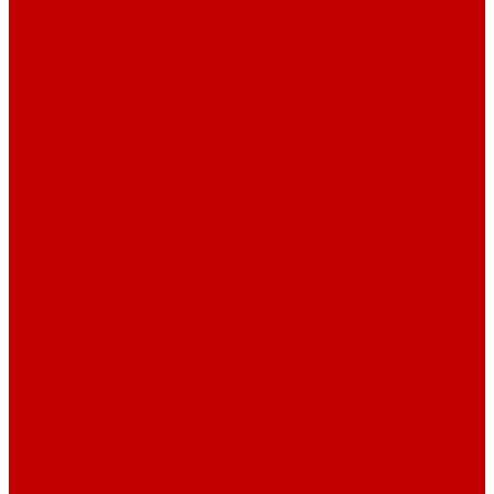
сертификаты
Фотогалерея
Бренды
Новости
Акции
Реквизиты
Отзывы
Контакты
Поиск
...
Каталог товаров
Автозвук
Автоэлектроника
Охрана автомобиля
Изоляционные материалы
Аксессуары
Клиентам
Оптовые закупки
Сервисный центр