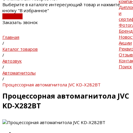
компа
Выберите в каталоге интересующий товар и нажмите
Дипло
кнопку "В избранное"
и
В каталог
серти
Заказать звонок
Фотог
Брен
Новос
Главная
Акции
/
Рекви
Каталог товаров
Отзы
/
Конта
Автозвук
Поиск
/
Автомагнитолы
/
Процессорная автомагнитола JVC KD-X282BT
Процессорная автомагнитола JVC
KD-X282BT