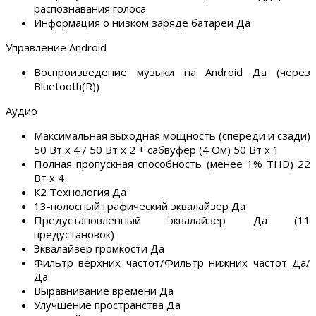
распознавания голоса
Информация о низком заряде батареи Да
Управление Android
Воспроизведение музыки на Android Да (через
Bluetooth(R))
Аудио
Максимальная выходная мощность (спереди и сзади)
50 Вт x 4 / 50 Вт x 2 + сабвуфер (4 Ом) 50 Вт x 1
Полная пропускная способность (менее 1% THD) 22
Вт х 4
К2 Технология Да
13-полосный графический эквалайзер Да
Предустановленный эквалайзер Да (11
предустановок)
Эквалайзер громкости Да
Фильтр верхних частот/Фильтр нижних частот Да/
Да
Выравнивание времени Да
Улучшение пространства Да