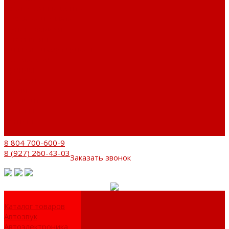
Установочный центр
Доставка и оплата
Пункты выдачи
О компании
Дипломы и сертификаты
Фотогалерея
Бренды
Новости
Акции
Реквизиты
Отзывы
Контакты
Поиск
8 804 700-600-9
8 (927) 260-43-03
Заказать звонок
Каталог товаров
Автозвук
Автоэлектроника