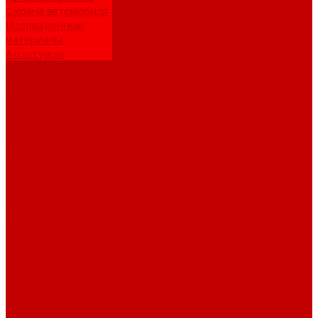
Охрана автомобиля
Изоляционные
материалы
Аксессуары
Клиентам
Оптовые закупки
Сервисный центр
Установочный
центр
Доставка и оплата
Пункты выдачи
О компании
Дипломы и
сертификаты
Фотогалерея
Бренды
Новости
Акции
Реквизиты