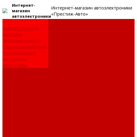
Интернет-
Интернет-магазин автоэлектроники
магазин
«Престиж-Авто»
автоэлектроники
Каталог товаров
Автозвук
Автоэлектроника
Охрана автомобиля
Изоляционные
материалы
Аксессуары
Клиентам
Оптовые закупки
Сервисный центр
Установочный
центр
Доставка и оплата
Пункты выдачи
О компании
Дипломы и