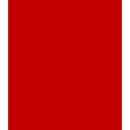
сертификаты
Фотогалерея
Бренды
Новости
Акции
Реквизиты
Отзывы
Контакты
Поиск
...
Каталог товаров
Автозвук
Автоэлектроника
Охрана автомобиля
Изоляционные материалы
Аксессуары
Клиентам
Оптовые закупки