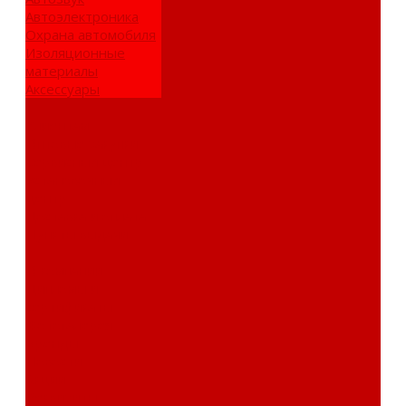
Автоэлектроника
Охрана автомобиля
Изоляционные
материалы
Аксессуары
Клиентам
Оптовые закупки
Сервисный центр
Установочный
центр
Доставка и оплата
Пункты выдачи
О компании
Дипломы и
сертификаты
Фотогалерея
Бренды
Новости
Акции
Реквизиты