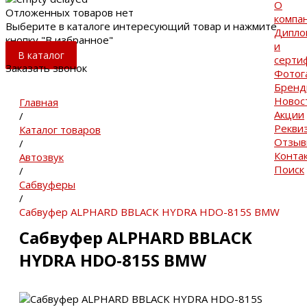
О
Отложенных товаров нет
компа
Выберите в каталоге интересующий товар и нажмите
Дипло
кнопку "В избранное"
и
В каталог
серти
Заказать звонок
Фотог
Брен
Новос
Главная
Акции
/
Рекви
Каталог товаров
Отзы
/
Конта
Автозвук
Поиск
/
Сабвуферы
/
Сабвуфер ALPHARD BBLACK HYDRA HDO-815S BMW
Сабвуфер ALPHARD BBLACK
HYDRA HDO-815S BMW