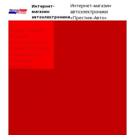
Интернет-магазин
Интернет-
автоэлектроники
магазин
автоэлектроники
«Престиж-Авто»
Каталог товаров
Автозвук
Автоэлектроника
Охрана автомобиля
Изоляционные
материалы
Аксессуары
Клиентам
Оптовые закупки
Сервисный центр
Установочный
центр
Доставка и оплата
Пункты выдачи
О компании
Дипломы и