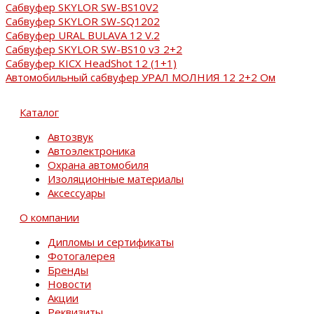
Сабвуфер SKYLOR SW-BS10V2
Сабвуфер SKYLOR SW-SQ1202
Сабвуфер URAL BULAVA 12 V.2
Сабвуфер SKYLOR SW-BS10 v3 2+2
Сабвуфер KICX HeadShot 12 (1+1)
Автомобильный сабвуфер УРАЛ МОЛНИЯ 12 2+2 Ом
Каталог
Автозвук
Автоэлектроника
Охрана автомобиля
Изоляционные материалы
Аксессуары
О компании
Дипломы и сертификаты
Фотогалерея
Бренды
Новости
Акции
Реквизиты