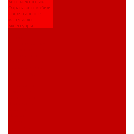
Автоэлектроника
Охрана автомобиля
Изоляционные
материалы
Аксессуары
Клиентам
Оптовые закупки
Сервисный центр
Установочный
центр
Доставка и оплата
Пункты выдачи
О компании
Дипломы и
сертификаты
Фотогалерея
Бренды
Новости
Акции
Реквизиты