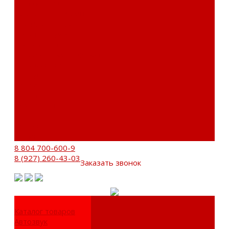
Сервисный центр
Установочный центр
Доставка и оплата
Пункты выдачи
О компании
Дипломы и сертификаты
Фотогалерея
Бренды
Новости
Акции
Реквизиты
Отзывы
Контакты
Поиск
8 804 700-600-9
8 (927) 260-43-03
Заказать звонок
Каталог товаров
Автозвук