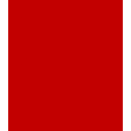
Отзывы
Контакты
Поиск
...
Каталог товаров
Автозвук
Автоэлектроника
Охрана автомобиля
Изоляционные материалы
Аксессуары
Клиентам
Оптовые закупки
Сервисный центр
Установочный центр
Доставка и оплата
Пункты выдачи
О компании
Дипломы и сертификаты
Фотогалерея