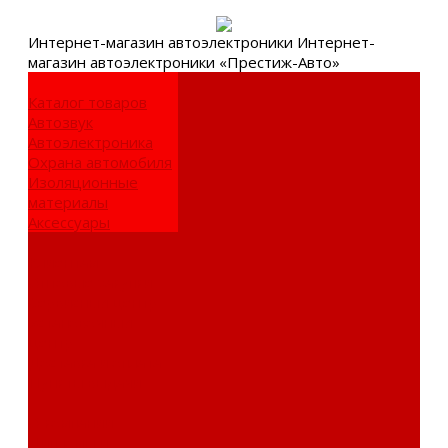
Интернет-
магазин автоэлектроники
Интернет-
магазин автоэлектроники «Престиж-Авто»
Каталог товаров
Автозвук
Автоэлектроника
Охрана автомобиля
Изоляционные
материалы
Аксессуары
Клиентам
Оптовые закупки
Сервисный центр
Установочный
центр
Доставка и оплата
Пункты выдачи
О компании
Дипломы и