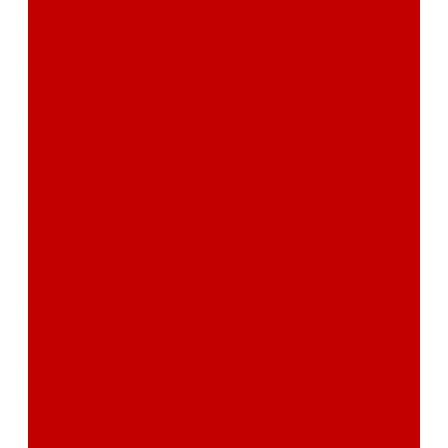
сертификаты
Фотогалерея
Бренды
Новости
Акции
Реквизиты
Отзывы
Контакты
Поиск
...
Каталог товаров
Автозвук
Автоэлектроника
Охрана автомобиля
Изоляционные материалы
Аксессуары
Клиентам
Оптовые закупки