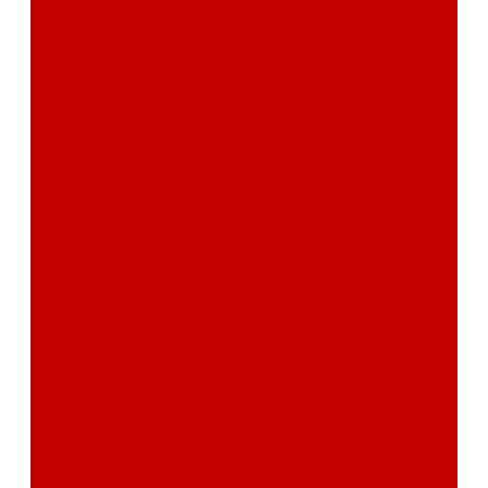
Реквизиты
Отзывы
Контакты
Поиск
...
Каталог товаров
Автозвук
Автоэлектроника
Охрана автомобиля
Изоляционные материалы
Аксессуары
Клиентам
Оптовые закупки
Сервисный центр
Установочный центр
Доставка и оплата
Пункты выдачи
О компании