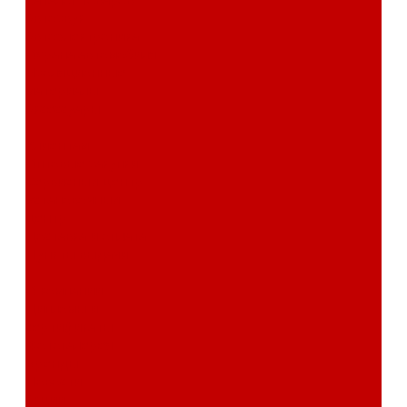
Автозвук
Автоэлектроника
Охрана автомобиля
Изоляционные
материалы
Аксессуары
Клиентам
Оптовые закупки
Сервисный центр
Установочный
центр
Доставка и оплата
Пункты выдачи
О компании
Дипломы и
сертификаты
Фотогалерея
Бренды
Новости
Акции