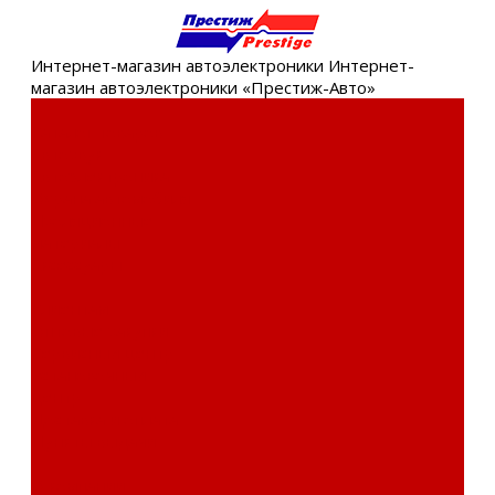
Интернет-
магазин автоэлектроники
Интернет-
магазин автоэлектроники «Престиж-Авто»
Каталог товаров
Автозвук
Автоэлектроника
Охрана автомобиля
Изоляционные
материалы
Аксессуары
Клиентам
Оптовые закупки
Сервисный центр
Установочный
центр
Доставка и оплата
Пункты выдачи
О компании