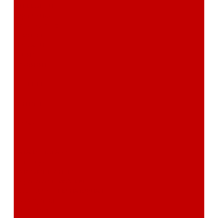
Дипломы и
сертификаты
Фотогалерея
Бренды
Новости
Акции
Реквизиты
Отзывы
Контакты
Поиск
...
Каталог товаров
Автозвук
Автоэлектроника
Охрана автомобиля
Изоляционные материалы
Аксессуары
Клиентам