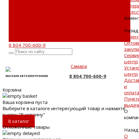
Бренды
матер
Новости
Аксес
Акции
Клиен
Реквизиты
Отзывы
Назад
Контакты
Клиен
Поиск
Оптов
8 804 700-600-9
закупк
Серви
центр
Самара
Устан
центр
8 804 700-600-9
МАГАЗИН АВТОЭЛЕКТРОНИКИ
Доста
и
Корзина
оплат
Пункт
Ваша корзина пуста
выдач
Выберите в каталоге интересующий товар и нажмите
О
кнопку "В корзину"
компа
В каталог
Отложенные товары
Назад
О