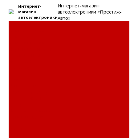
Интернет-магазин
Интернет-
автоэлектроники «Престиж-
магазин
автоэлектроники
Авто»
Каталог товаров
Автозвук
Автоэлектроника
Охрана автомобиля
Изоляционные
материалы
Аксессуары
Клиентам
Оптовые закупки
Сервисный центр
Установочный
центр
Доставка и оплата
Пункты выдачи
О компании
Дипломы и