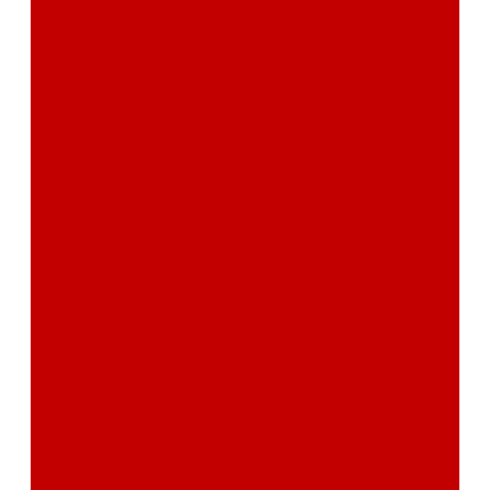
сертификаты
Фотогалерея
Бренды
Новости
Акции
Реквизиты
Отзывы
Контакты
Поиск
...
Каталог товаров
Автозвук
Автоэлектроника
Охрана автомобиля
Изоляционные материалы
Аксессуары
Клиентам
Оптовые закупки