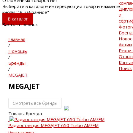
Отложенных товаров нет
компа
Выберите в каталоге интересующий товар и нажмите
Дипло
кнопку "В избранное"
и
В каталог
серти
Заказать звонок
Фотог
Брен
Новос
Главная
Акции
/
Рекви
Помощь
Отзы
/
Конта
Бренды
Поиск
/
MEGAJET
MEGAJET
Смотреть все бренды
Товары бренда
Радиостанция MEGAJET 650 Turbo AM/FM
Нет в наличии