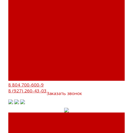
Сервисный центр
Установочный центр
Доставка и оплата
Пункты выдачи
О компании
Дипломы и сертификаты
Фотогалерея
Бренды
Новости
Акции
Реквизиты
Отзывы
Контакты
Поиск
8 804 700-600-9
8 (927) 260-43-03
Заказать звонок
Каталог товаров
Автозвук