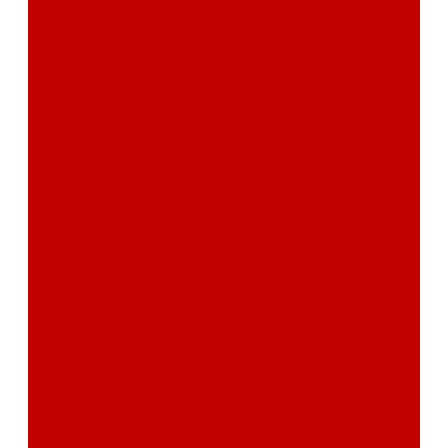
Автоэлектроника
Охрана автомобиля
Изоляционные
материалы
Аксессуары
Клиентам
Оптовые закупки
Сервисный центр
Установочный
центр
Доставка и оплата
Пункты выдачи
О компании
Дипломы и
сертификаты
Фотогалерея
Бренды
Новости
Акции
Реквизиты