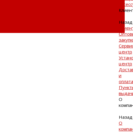
Аксес
Клиен
Назад
Клиен
Оптов
закупк
Серви
центр
Устан
центр
Доста
и
оплат
Пункт
выдач
О
компа
Назад
О
компа