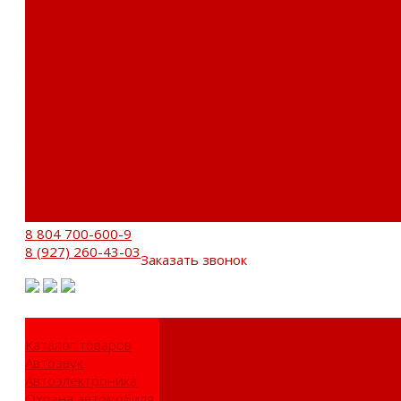
Доставка и оплата
Пункты выдачи
О компании
Дипломы и сертификаты
Фотогалерея
Бренды
Новости
Акции
Реквизиты
Отзывы
Контакты
Поиск
8 804 700-600-9
8 (927) 260-43-03
Заказать звонок
Каталог товаров
Автозвук
Автоэлектроника
Охрана автомобиля