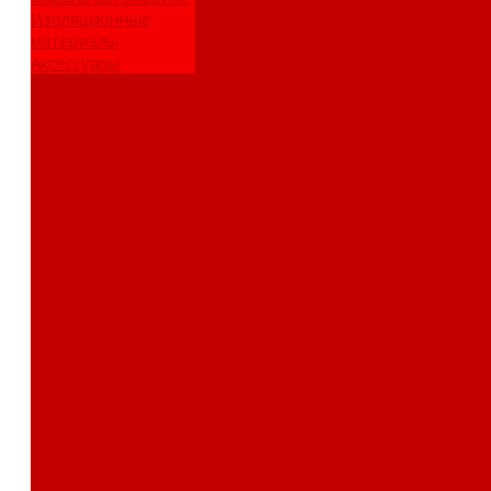
Изоляционные
материалы
Аксессуары
Клиентам
Оптовые закупки
Сервисный центр
Установочный
центр
Доставка и оплата
Пункты выдачи
О компании
Дипломы и
сертификаты
Фотогалерея
Бренды
Новости
Акции
Реквизиты
Отзывы