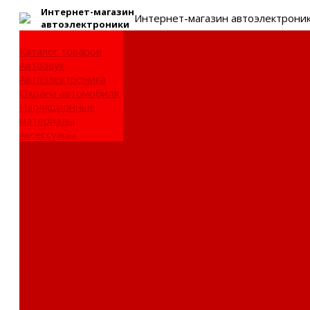
Интернет-
магазин
Интернет-магазин автоэлектрони
автоэлектроники
Каталог товаров
Автозвук
Автоэлектроника
Охрана автомобиля
Изоляционные
материалы
Аксессуары
Клиентам
Оптовые закупки
Сервисный центр
Установочный
центр
Доставка и оплата
Пункты выдачи
О компании
Дипломы и
сертификаты