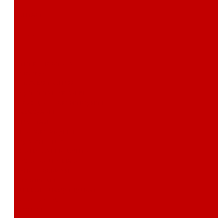
Контакты
Поиск
...
Каталог товаров
Автозвук
Автоэлектроника
Охрана автомобиля
Изоляционные материалы
Аксессуары
Клиентам
Оптовые закупки
Сервисный центр
Установочный центр
Доставка и оплата
Пункты выдачи
О компании
Дипломы и сертификаты
Фотогалерея
Бренды