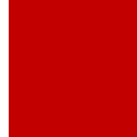
Контакты
Поиск
...
Каталог товаров
Автозвук
Автоэлектроника
Охрана автомобиля
Изоляционные материалы
Аксессуары
Клиентам
Оптовые закупки
Сервисный центр
Установочный центр
Доставка и оплата
Пункты выдачи
О компании
Дипломы и сертификаты
Фотогалерея
Бренды