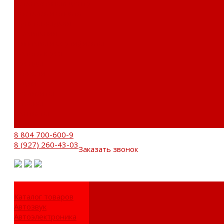
Установочный центр
Доставка и оплата
Пункты выдачи
О компании
Дипломы и сертификаты
Фотогалерея
Бренды
Новости
Акции
Реквизиты
Отзывы
Контакты
Поиск
8 804 700-600-9
8 (927) 260-43-03
Заказать звонок
Каталог товаров
Автозвук
Автоэлектроника