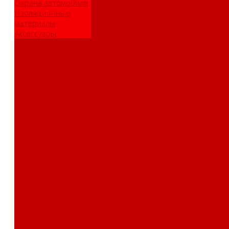
Охрана автомобиля
Изоляционные
материалы
Аксессуары
Клиентам
Оптовые закупки
Сервисный центр
Установочный
центр
Доставка и оплата
Пункты выдачи
О компании
Дипломы и
сертификаты
Фотогалерея
Бренды
Новости
Акции
Реквизиты
Отзывы