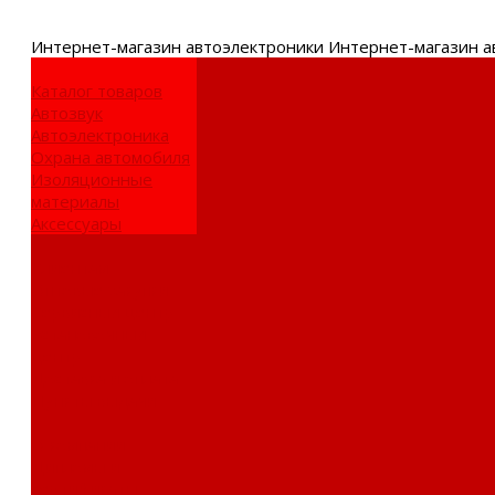
Интернет-
магазин автоэлектроники
Интернет-магазин а
Каталог товаров
Автозвук
Автоэлектроника
Охрана автомобиля
Изоляционные
материалы
Аксессуары
Клиентам
Оптовые закупки
Сервисный центр
Установочный
центр
Доставка и оплата
Пункты выдачи
О компании
Дипломы и
сертификаты