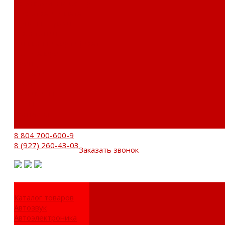
Установочный центр
Доставка и оплата
Пункты выдачи
О компании
Дипломы и сертификаты
Фотогалерея
Бренды
Новости
Акции
Реквизиты
Отзывы
Контакты
Поиск
8 804 700-600-9
8 (927) 260-43-03
Заказать звонок
Каталог товаров
Автозвук
Автоэлектроника