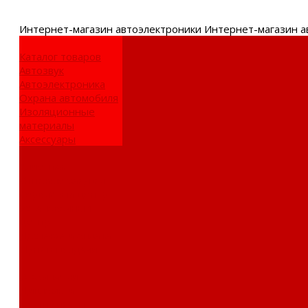
Интернет-
магазин автоэлектроники
Интернет-магазин а
Каталог товаров
Автозвук
Автоэлектроника
Охрана автомобиля
Изоляционные
материалы
Аксессуары
Клиентам
Оптовые закупки
Сервисный центр
Установочный
центр
Доставка и оплата
Пункты выдачи
О компании
Дипломы и
сертификаты