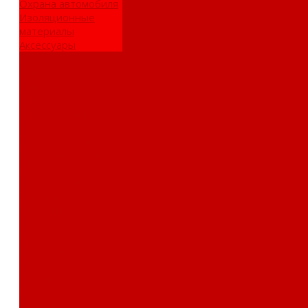
Охрана автомобиля
Изоляционные
материалы
Аксессуары
Клиентам
Оптовые закупки
Сервисный центр
Установочный
центр
Доставка и оплата
Пункты выдачи
О компании
Дипломы и
сертификаты
Фотогалерея
Бренды
Новости
Акции
Реквизиты
Отзывы