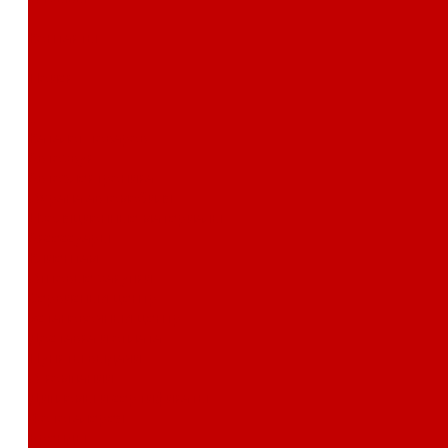
Контакты
Поиск
...
Каталог товаров
Автозвук
Автоэлектроника
Охрана автомобиля
Изоляционные материалы
Аксессуары
Клиентам
Оптовые закупки
Сервисный центр
Установочный центр
Доставка и оплата
Пункты выдачи
О компании
Дипломы и сертификаты
Фотогалерея
Бренды