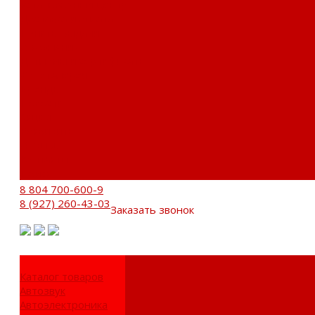
Установочный центр
Доставка и оплата
Пункты выдачи
О компании
Дипломы и сертификаты
Фотогалерея
Бренды
Новости
Акции
Реквизиты
Отзывы
Контакты
Поиск
8 804 700-600-9
8 (927) 260-43-03
Заказать звонок
Каталог товаров
Автозвук
Автоэлектроника