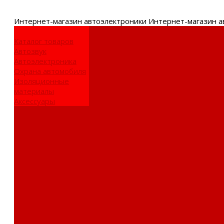
Интернет-
магазин автоэлектроники
Интернет-магазин а
Каталог товаров
Автозвук
Автоэлектроника
Охрана автомобиля
Изоляционные
материалы
Аксессуары
Клиентам
Оптовые закупки
Сервисный центр
Установочный
центр
Доставка и оплата
Пункты выдачи
О компании
Дипломы и
сертификаты