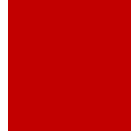
Контакты
Поиск
...
Каталог товаров
Автозвук
Автоэлектроника
Охрана автомобиля
Изоляционные материалы
Аксессуары
Клиентам
Оптовые закупки
Сервисный центр
Установочный центр
Доставка и оплата
Пункты выдачи
О компании
Дипломы и сертификаты
Фотогалерея
Бренды