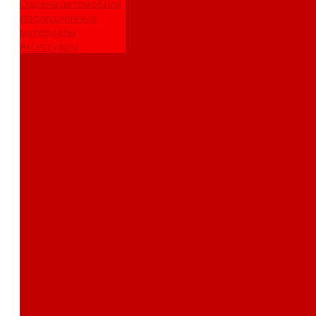
Охрана автомобиля
Изоляционные
материалы
Аксессуары
Клиентам
Оптовые закупки
Сервисный центр
Установочный
центр
Доставка и оплата
Пункты выдачи
О компании
Дипломы и
сертификаты
Фотогалерея
Бренды
Новости
Акции
Реквизиты
Отзывы