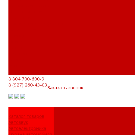
Доставка и оплата
Пункты выдачи
О компании
Дипломы и сертификаты
Фотогалерея
Бренды
Новости
Акции
Реквизиты
Отзывы
Контакты
Поиск
8 804 700-600-9
8 (927) 260-43-03
Заказать звонок
Каталог товаров
Автозвук
Автоэлектроника
Охрана автомобиля