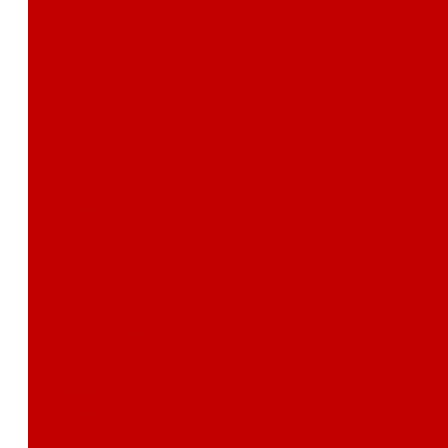
Контакты
Поиск
...
Каталог товаров
Автозвук
Автоэлектроника
Охрана автомобиля
Изоляционные материалы
Аксессуары
Клиентам
Оптовые закупки
Сервисный центр
Установочный центр
Доставка и оплата
Пункты выдачи
О компании
Дипломы и сертификаты
Фотогалерея
Бренды