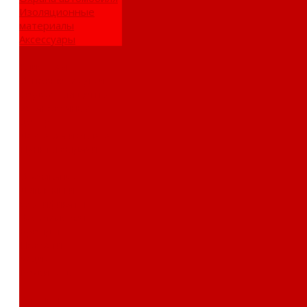
Изоляционные
материалы
Аксессуары
Клиентам
Оптовые закупки
Сервисный центр
Установочный
центр
Доставка и оплата
Пункты выдачи
О компании
Дипломы и
сертификаты
Фотогалерея
Бренды
Новости
Акции
Реквизиты
Отзывы