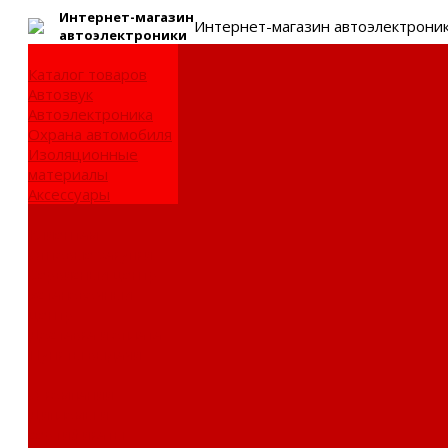
Интернет-
магазин
Интернет-магазин автоэлектрони
автоэлектроники
Каталог товаров
Автозвук
Автоэлектроника
Охрана автомобиля
Изоляционные
материалы
Аксессуары
Клиентам
Оптовые закупки
Сервисный центр
Установочный
центр
Доставка и оплата
Пункты выдачи
О компании
Дипломы и
сертификаты