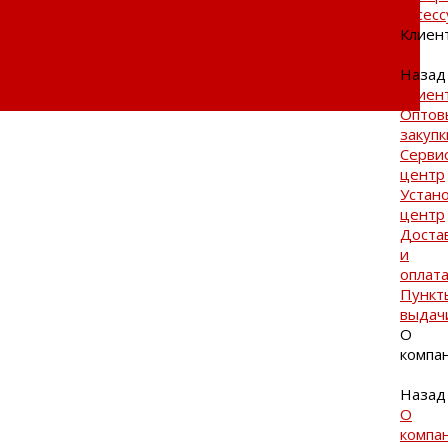
Аксес
Клиен
Назад
Клиен
Оптов
закупк
Серви
центр
Устан
центр
Доста
и
оплат
Пункт
выдач
О
компа
Назад
О
компа