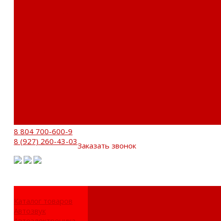
Установочный центр
Доставка и оплата
Пункты выдачи
О компании
Дипломы и сертификаты
Фотогалерея
Бренды
Новости
Акции
Реквизиты
Отзывы
Контакты
Поиск
8 804 700-600-9
8 (927) 260-43-03
Заказать звонок
Каталог товаров
Автозвук
Автоэлектроника