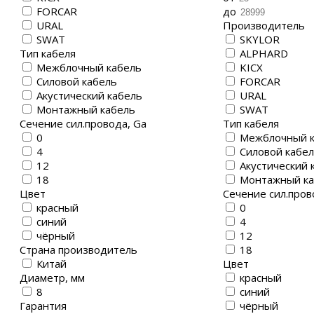
FORCAR
до
URAL
Производитель
SWAT
SKYLOR
Тип кабеля
ALPHARD
Межблочный кабель
KICX
Силовой кабель
FORCAR
Акустический кабель
URAL
Монтажный кабель
SWAT
Сечение сил.провода, Ga
Тип кабеля
0
Межблочный к
4
Силовой кабе
12
Акустический 
18
Монтажный ка
Цвет
Сечение сил.пров
красный
0
синий
4
чёрный
12
Страна производитель
18
Китай
Цвет
Диаметр, мм
красный
8
синий
Гарантия
чёрный