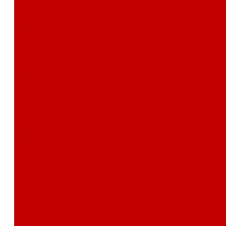
Отзывы
Контакты
Поиск
...
Каталог товаров
Автозвук
Автоэлектроника
Охрана автомобиля
Изоляционные материалы
Аксессуары
Клиентам
Оптовые закупки
Сервисный центр
Установочный центр
Доставка и оплата
Пункты выдачи
О компании
Дипломы и сертификаты
Фотогалерея