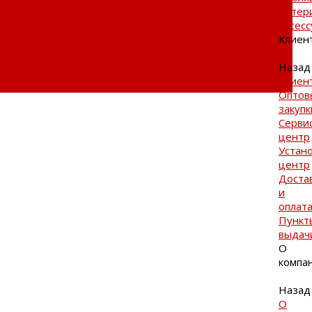
матер
Аксес
Клиен
Назад
Клиен
Оптов
закупк
Серви
центр
Устан
центр
Доста
и
оплат
Пункт
выдач
О
компа
Назад
О