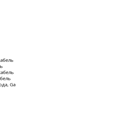
абель
ль
кабель
бель
ода, Ga