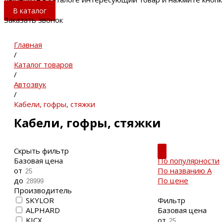
В каталог
Заказать звонок
Главная
/
Каталог товаров
/
Автозвук
/
Кабели, гофры, стяжки
Кабели, гофры, стяжки
Скрыть фильтр
Базовая цена
По популярности
от
По названию
A
до
По цене
Производитель
SKYLOR
Фильтр
ALPHARD
Базовая цена
KICX
от