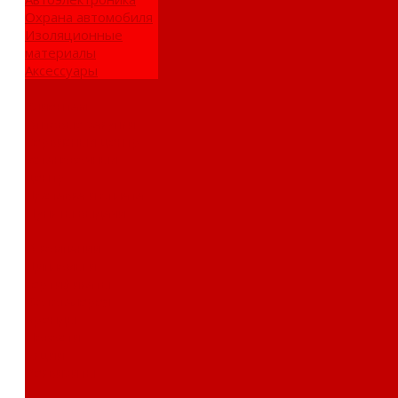
Охрана автомобиля
Изоляционные
материалы
Аксессуары
Клиентам
Оптовые закупки
Сервисный центр
Установочный
центр
Доставка и оплата
Пункты выдачи
О компании
Дипломы и
сертификаты
Фотогалерея
Бренды
Новости
Акции
Реквизиты