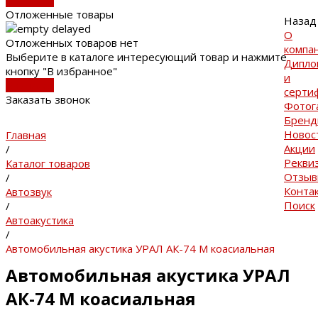
В каталог
Отложенные товары
Назад
О
Отложенных товаров нет
компа
Выберите в каталоге интересующий товар и нажмите
Дипло
кнопку "В избранное"
и
В каталог
серти
Заказать звонок
Фотог
Брен
Новос
Главная
Акции
/
Рекви
Каталог товаров
Отзы
/
Конта
Автозвук
Поиск
/
Автоакустика
/
Автомобильная акустика УРАЛ АК-74 М коасиальная
Автомобильная акустика УРАЛ
АК-74 М коасиальная