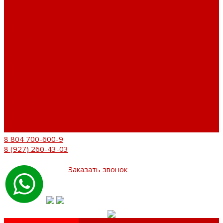
Установочный центр
Доставка и оплата
Пункты выдачи
О компании
Дипломы и сертификаты
Фотогалерея
Бренды
Новости
Акции
Реквизиты
Отзывы
Контакты
Поиск
8 804 700-600-9
8 (927) 260-43-03
Заказать звонок