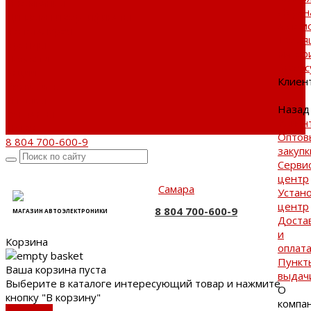
О компании
Охран
Дипломы и сертификаты
автом
Фотогалерея
Изоля
Бренды
матер
Новости
Аксес
Акции
Клиен
Реквизиты
Отзывы
Назад
Контакты
Клиен
Поиск
Оптов
8 804 700-600-9
закупк
Серви
центр
Самара
Устан
центр
8 804 700-600-9
МАГАЗИН АВТОЭЛЕКТРОНИКИ
Доста
и
Корзина
оплат
Пункт
Ваша корзина пуста
выдач
Выберите в каталоге интересующий товар и нажмите
О
кнопку "В корзину"
компа