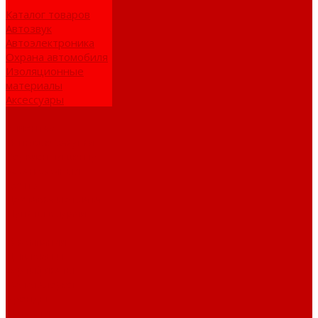
Каталог товаров
Автозвук
Автоэлектроника
Охрана автомобиля
Изоляционные
материалы
Аксессуары
Клиентам
Оптовые закупки
Сервисный центр
Установочный
центр
Доставка и оплата
Пункты выдачи
О компании
Дипломы и
сертификаты
Фотогалерея
Бренды
Новости