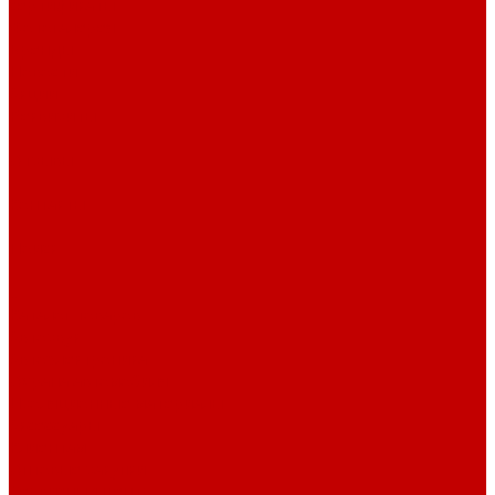
сертификаты
Фотогалерея
Бренды
Новости
Акции
Реквизиты
Отзывы
Контакты
Поиск
...
Каталог товаров
Автозвук
Автоэлектроника
Охрана автомобиля
Изоляционные материалы
Аксессуары
Клиентам
Оптовые закупки
Сервисный центр