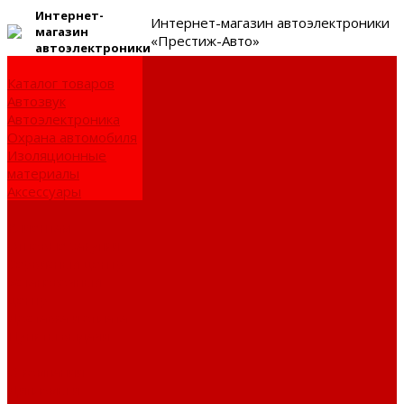
Интернет-
Интернет-магазин автоэлектроники
магазин
«Престиж-Авто»
автоэлектроники
Каталог товаров
Автозвук
Автоэлектроника
Охрана автомобиля
Изоляционные
материалы
Аксессуары
Клиентам
Оптовые закупки
Сервисный центр
Установочный
центр
Доставка и оплата
Пункты выдачи
О компании
Дипломы и