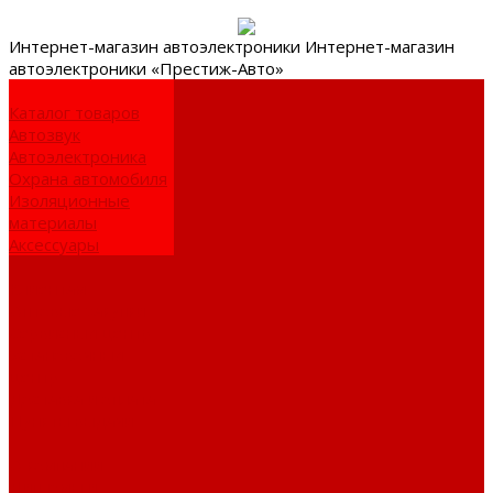
Интернет-
магазин автоэлектроники
Интернет-магазин
автоэлектроники «Престиж-Авто»
Каталог товаров
Автозвук
Автоэлектроника
Охрана автомобиля
Изоляционные
материалы
Аксессуары
Клиентам
Оптовые закупки
Сервисный центр
Установочный
центр
Доставка и оплата
Пункты выдачи
О компании
Дипломы и