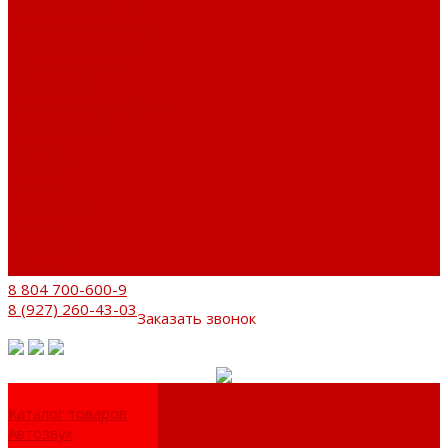
Сервисный центр
Установочный центр
Доставка и оплата
Пункты выдачи
О компании
Дипломы и сертификаты
Фотогалерея
Бренды
Новости
Акции
Реквизиты
Отзывы
Контакты
Поиск
8 804 700-600-9
8 (927) 260-43-03
Заказать звонок
Каталог товаров
Автозвук