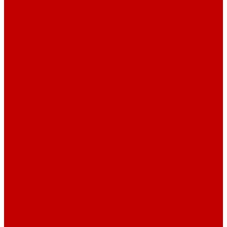
Отзывы
Контакты
Поиск
...
Каталог товаров
Автозвук
Автоэлектроника
Охрана автомобиля
Изоляционные материалы
Аксессуары
Клиентам
Оптовые закупки
Сервисный центр
Установочный центр
Доставка и оплата
Пункты выдачи
О компании
Дипломы и сертификаты
Фотогалерея