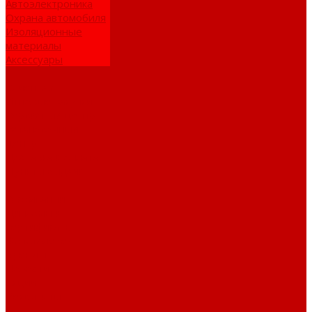
Автоэлектроника
Охрана автомобиля
Изоляционные
материалы
Аксессуары
Клиентам
Оптовые закупки
Сервисный центр
Установочный
центр
Доставка и оплата
Пункты выдачи
О компании
Дипломы и
сертификаты
Фотогалерея
Бренды
Новости
Акции
Реквизиты