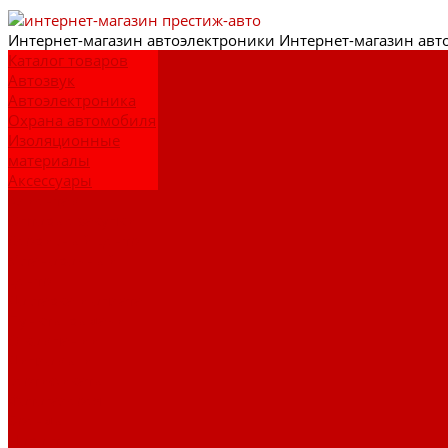
Интернет-
магазин автоэлектроники
Интернет-магазин авт
Каталог товаров
Автозвук
Автоэлектроника
Охрана автомобиля
Изоляционные
материалы
Аксессуары
Клиентам
Оптовые закупки
Сервисный центр
Установочный
центр
Доставка и оплата
Пункты выдачи
О компании
Дипломы и
сертификаты
Фотогалерея
Бренды
Новости