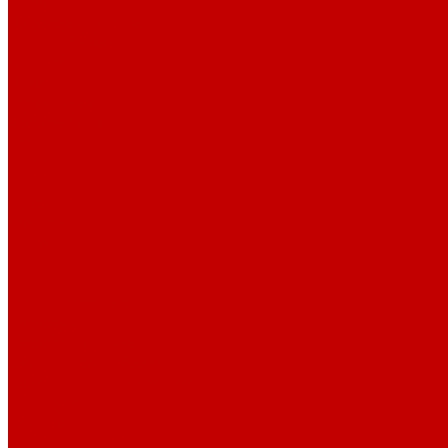
центр
Доставка и оплата
Пункты выдачи
О компании
Дипломы и
сертификаты
Фотогалерея
Бренды
Новости
Акции
Реквизиты
Отзывы
Контакты
Поиск
...
Каталог товаров
Автозвук
Автоэлектроника
Охрана автомобиля
Изоляционные материалы
Аксессуары
Клиентам
Оптовые закупки