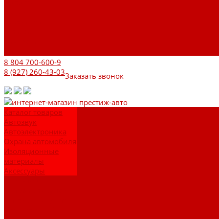
Новости
Акции
Реквизиты
Отзывы
Контакты
Поиск
8 804 700-600-9
8 (927) 260-43-03
Заказать звонок
Каталог товаров
Автозвук
Автоэлектроника
Охрана автомобиля
Изоляционные
материалы
Аксессуары
Клиентам
Оптовые закупки
Сервисный центр
Установочный