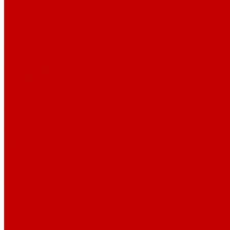
Акции
Реквизиты
Отзывы
Контакты
Поиск
...
Каталог товаров
Автозвук
Автоэлектроника
Охрана автомобиля
Изоляционные материалы
Аксессуары
Клиентам
Оптовые закупки
Сервисный центр
Установочный центр
Доставка и оплата
Пункты выдачи
О компании
Дипломы и сертификаты
Фотогалерея
Бренды