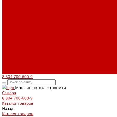
Сервисный центр
Установочный центр
Доставка и оплата
Пункты выдачи
О компании
Дипломы и сертификаты
Фотогалерея
Бренды
Новости
Акции
Реквизиты
Отзывы
Контакты
Поиск
8 804 700-600-9
Магазин автоэлектроники
Самара
8 804 700-600-9
Каталог товаров
Назад
Каталог товаров