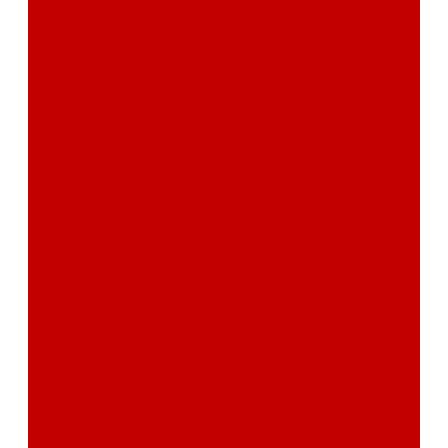
Отзывы
Контакты
Поиск
...
Каталог товаров
Автозвук
Автоэлектроника
Охрана автомобиля
Изоляционные материалы
Аксессуары
Клиентам
Оптовые закупки
Сервисный центр
Установочный центр
Доставка и оплата
Пункты выдачи
О компании
Дипломы и сертификаты
Фотогалерея