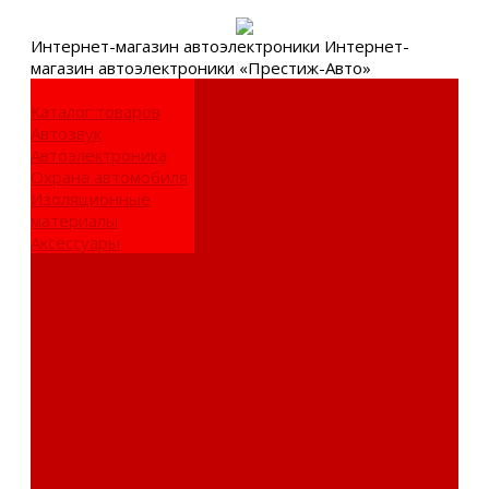
Интернет-
магазин автоэлектроники
Интернет-
магазин автоэлектроники «Престиж-Авто»
Каталог товаров
Автозвук
Автоэлектроника
Охрана автомобиля
Изоляционные
материалы
Аксессуары
Клиентам
Оптовые закупки
Сервисный центр
Установочный
центр
Доставка и оплата
Пункты выдачи
О компании
Дипломы и