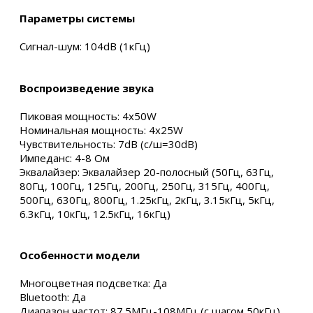
Параметры системы
Сигнал-шум: 104dB (1кГц)
Воспроизведение звука
Пиковая мощность: 4x50W
Номинальная мощность: 4x25W
Чувствительность: 7dB (с/ш=30dB)
Импеданс: 4-8 Oм
Эквалайзер: Эквалайзер 20-полосный (50Гц, 63Гц,
80Гц, 100Гц, 125Гц, 200Гц, 250Гц, 315Гц, 400Гц,
500Гц, 630Гц, 800Гц, 1.25кГц, 2кГц, 3.15кГц, 5кГц,
6.3кГц, 10кГц, 12.5кГц, 16кГц)
Особенности модели
Многоцветная подсветка: Да
Bluetooth: Да
Диапазон частот: 87.5МГц-108МГц (с шагом 50кГц)