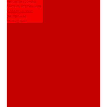
Автоэлектроника
Охрана автомобиля
Изоляционные
материалы
Аксессуары
Клиентам
Оптовые закупки
Сервисный центр
Установочный
центр
Доставка и оплата
Пункты выдачи
О компании
Дипломы и
сертификаты
Фотогалерея
Бренды
Новости
Акции
Реквизиты