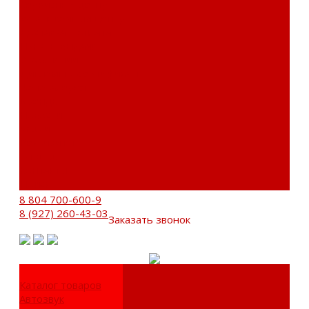
Сервисный центр
Установочный центр
Доставка и оплата
Пункты выдачи
О компании
Дипломы и сертификаты
Фотогалерея
Бренды
Новости
Акции
Реквизиты
Отзывы
Контакты
Поиск
8 804 700-600-9
8 (927) 260-43-03
Заказать звонок
Каталог товаров
Автозвук