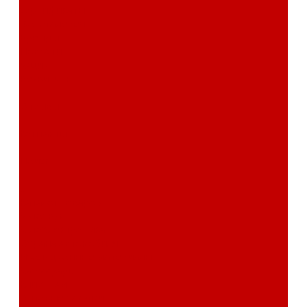
сертификаты
Фотогалерея
Бренды
Новости
Акции
Реквизиты
Отзывы
Контакты
Поиск
...
Каталог товаров
Автозвук
Автоэлектроника
Охрана автомобиля
Изоляционные материалы
Аксессуары
Клиентам
Оптовые закупки