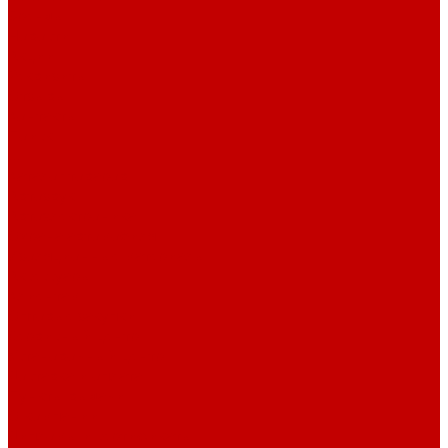
Бренды
Новости
Акции
Реквизиты
Отзывы
Контакты
Поиск
...
Каталог товаров
Автозвук
Автоэлектроника
Охрана автомобиля
Изоляционные материалы
Аксессуары
Клиентам
Оптовые закупки
Сервисный центр
Установочный центр
Доставка и оплата
Пункты выдачи
О компании
Дипломы и сертификаты