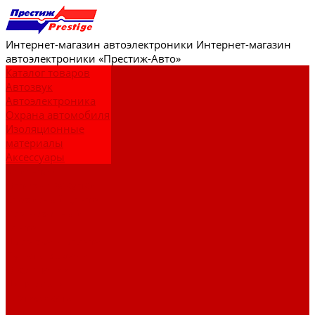
Интернет-
магазин автоэлектроники
Интернет-магазин
автоэлектроники «Престиж-Авто»
Каталог товаров
Автозвук
Автоэлектроника
Охрана автомобиля
Изоляционные
материалы
Аксессуары
Клиентам
Оптовые закупки
Сервисный центр
Установочный
центр
Доставка и оплата
Пункты выдачи
О компании
Дипломы и
сертификаты
Фотогалерея