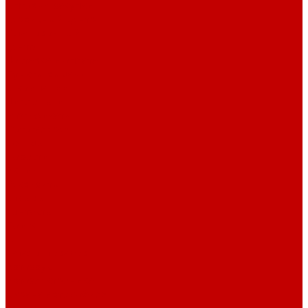
Оптовые закупки
Сервисный центр
Установочный
центр
Доставка и оплата
Пункты выдачи
О компании
Дипломы и
сертификаты
Фотогалерея
Бренды
Новости
Акции
Реквизиты
Отзывы
Контакты
Поиск
...
Каталог товаров
Автозвук
Автоэлектроника
Охрана автомобиля
Изоляционные материалы