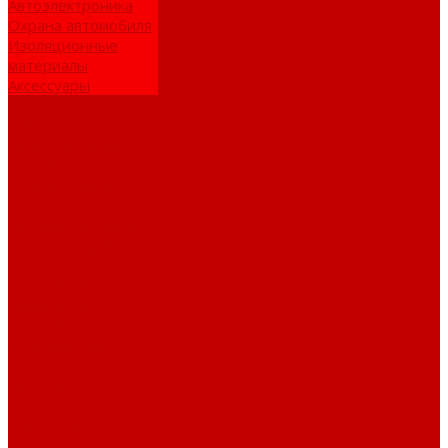
Автоэлектроника
Охрана автомобиля
Изоляционные
материалы
Аксессуары
Клиентам
Оптовые закупки
Сервисный центр
Установочный
центр
Доставка и оплата
Пункты выдачи
О компании
Дипломы и
сертификаты
Фотогалерея
Бренды
Новости
Акции
Реквизиты