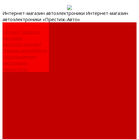
Интернет-
магазин автоэлектроники
Интернет-магазин
автоэлектроники «Престиж-Авто»
Каталог товаров
Автозвук
Автоэлектроника
Охрана автомобиля
Изоляционные
материалы
Аксессуары
Клиентам
Оптовые закупки
Сервисный центр
Установочный
центр
Доставка и оплата
Пункты выдачи
О компании
Дипломы и