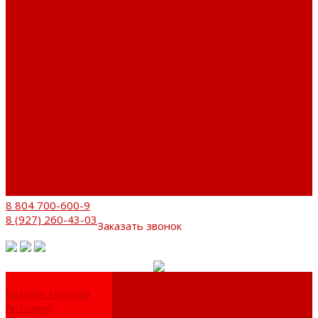
Сервисный центр
Установочный центр
Доставка и оплата
Пункты выдачи
О компании
Дипломы и сертификаты
Фотогалерея
Бренды
Новости
Акции
Реквизиты
Отзывы
Контакты
Поиск
8 804 700-600-9
8 (927) 260-43-03
Заказать звонок
Каталог товаров
Автозвук