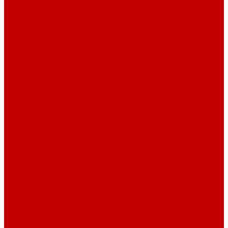
Отзывы
Контакты
Поиск
...
Каталог товаров
Автозвук
Автоэлектроника
Охрана автомобиля
Изоляционные материалы
Аксессуары
Клиентам
Оптовые закупки
Сервисный центр
Установочный центр
Доставка и оплата
Пункты выдачи
О компании
Дипломы и сертификаты
Фотогалерея