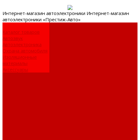
Интернет-
магазин автоэлектроники
Интернет-магазин
автоэлектроники «Престиж-Авто»
Каталог товаров
Автозвук
Автоэлектроника
Охрана автомобиля
Изоляционные
материалы
Аксессуары
Клиентам
Оптовые закупки
Сервисный центр
Установочный
центр
Доставка и оплата
Пункты выдачи
О компании
Дипломы и