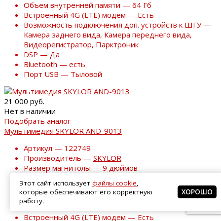
Объем внутренней памяти — 64 Гб
Встроенный 4G (LTE) модем — Есть
Возможность подключения доп. устройств к ШГУ —
Камера заднего вида, Камера переднего вида,
Видеорегистратор, Парктроник
DSP — Да
Bluetooth — есть
Порт USB — Тыловой
21 000 руб.
Нет в наличии
Подобрать аналог
Мультимедия SKYLOR AND-9013
Артикул — 122749
Производитель —
SKYLOR
Размер магнитолы — 9 дюймов
Операционная система — Android
Этот сайт использует
файлы cookie
,
Объем оперативной памяти — 3 Гб
которые обеспечивают его корректную
ХОРОШО
Объем внутренней памяти — 32 Гб
работу.
Wi-Fi — есть
Встроенный 4G (LTE) модем — Есть