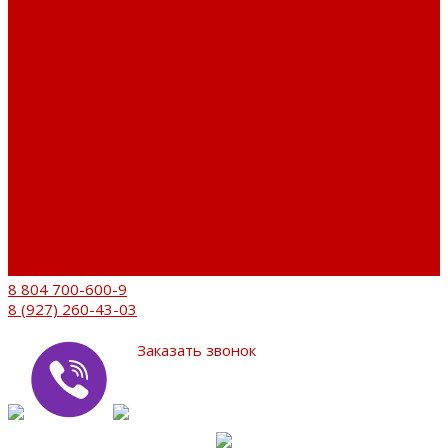
Сервисный центр
Установочный центр
Доставка и оплата
Пункты выдачи
О компании
Дипломы и сертификаты
Фотогалерея
Бренды
Новости
Акции
Реквизиты
Отзывы
Контакты
Поиск
8 804 700-600-9
8 (927) 260-43-03
Заказать звонок