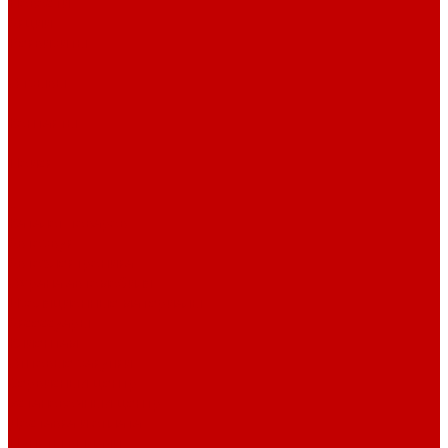
Новости
Акции
Реквизиты
Отзывы
Контакты
Поиск
...
Каталог товаров
Автозвук
Автоэлектроника
Охрана автомобиля
Изоляционные материалы
Аксессуары
Клиентам
Оптовые закупки
Сервисный центр
Установочный центр
Доставка и оплата
Пункты выдачи