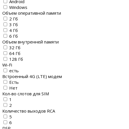
Android
Windows
Объем оперативной памяти
2 Гб
3 Гб
4 Гб
6 Гб
Объем внутренней памяти
32 Гб
64 Гб
128 Гб
Wi-Fi
есть
Встроенный 4G (LTE) модем
Есть
Нет
Кол-во слотов для SIM
1
2
Количество выходов RCA
5
6
DSP