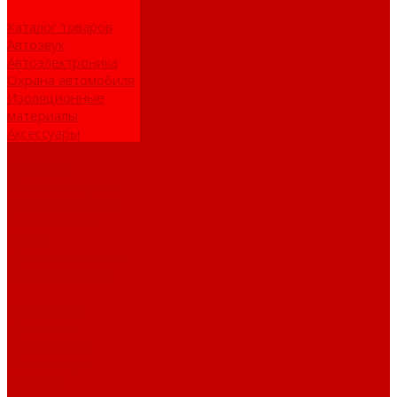
Каталог товаров
Автозвук
Автоэлектроника
Охрана автомобиля
Изоляционные
материалы
Аксессуары
Клиентам
Оптовые закупки
Сервисный центр
Установочный
центр
Доставка и оплата
Пункты выдачи
О компании
Дипломы и
сертификаты
Фотогалерея
Бренды