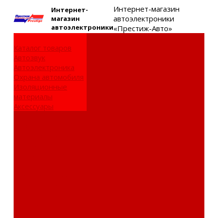
Интернет-магазин
Интернет-
автоэлектроники
магазин
автоэлектроники
«Престиж-Авто»
Каталог товаров
Автозвук
Автоэлектроника
Охрана автомобиля
Изоляционные
материалы
Аксессуары
Клиентам
Оптовые закупки
Сервисный центр
Установочный
центр
Доставка и оплата
Пункты выдачи
О компании
Дипломы и