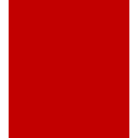
сертификаты
Фотогалерея
Бренды
Новости
Акции
Реквизиты
Отзывы
Контакты
Поиск
...
Каталог товаров
Автозвук
Автоэлектроника
Охрана автомобиля
Изоляционные материалы
Аксессуары
Клиентам
Оптовые закупки