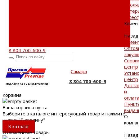
Фотогалерея
Изоля
Бренды
матер
Новости
Аксес
Акции
Клиен
Реквизиты
Отзывы
Назад
Контакты
Клиен
Поиск
Оптов
8 804 700-600-9
закупк
Серви
центр
Самара
Устан
центр
8 804 700-600-9
МАГАЗИН АВТОЭЛЕКТРОНИКИ
Доста
и
Корзина
оплат
Пункт
Ваша корзина пуста
выдач
Выберите в каталоге интересующий товар и нажмите
О
кнопку "В корзину"
компа
В каталог
Отложенные товары
Назад