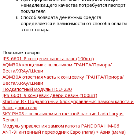
ненадлежащего качества потребуется паспорт
покупателя.
Способ возврата денежных средств
определяется в зависимости от способа оплаты
этого товара.
Похожие товары
JPS-6601-8 концевик капота плас.(100шт)
AQM30A концевик с пыльником ГРАНТА/Приора/
Веста/XRAy/Шеви
AQM30A ответная часть к концевику ГРАНТА/Приора/
Веста/XRAy/Шеви
Подкапотный модуль HCU-230
JPS-6601-9 концевик двери резин (100шт)
StarLine R7 Подкапотный блок управления замком капота и
блок. двигателя
SKY PH08 с пыльником и ответной частью Lada Largus
Renault
Модуль управления замком капота PANDORA HM-06
ANT-9I антенный переходник Евро (папа) > Азия (мама)