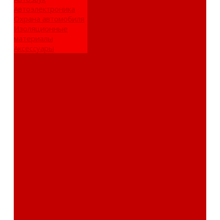
Автоэлектроника
Охрана автомобиля
Изоляционные
материалы
Аксессуары
Клиентам
Оптовые закупки
Сервисный центр
Установочный
центр
Доставка и оплата
Пункты выдачи
О компании
Дипломы и
сертификаты
Фотогалерея
Бренды
Новости
Акции
Реквизиты