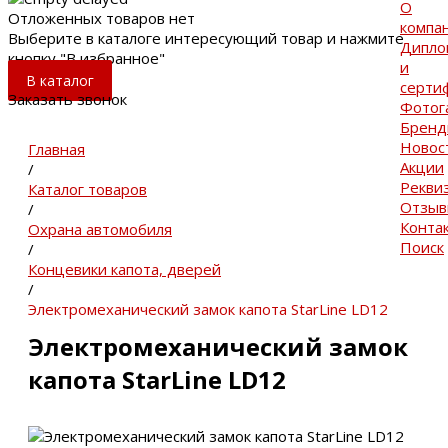
О
Отложенных товаров нет
компа
Выберите в каталоге интересующий товар и нажмите
Дипло
кнопку "В избранное"
и
В каталог
серти
Заказать звонок
Фотог
Брен
Новос
Главная
Акции
/
Рекви
Каталог товаров
Отзы
/
Конта
Охрана автомобиля
Поиск
/
Концевики капота, дверей
/
Электромеханический замок капота StarLine LD12
Электромеханический замок
капота StarLine LD12