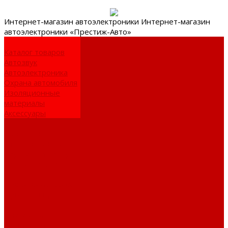
Интернет-
магазин автоэлектроники
Интернет-магазин
автоэлектроники «Престиж-Авто»
Каталог товаров
Автозвук
Автоэлектроника
Охрана автомобиля
Изоляционные
материалы
Аксессуары
Клиентам
Оптовые закупки
Сервисный центр
Установочный
центр
Доставка и оплата
Пункты выдачи
О компании
Дипломы и