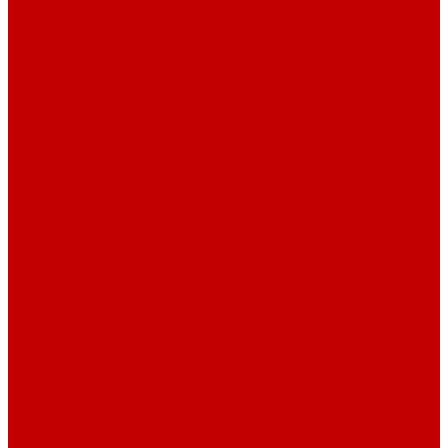
Отзывы
Контакты
Поиск
...
Каталог товаров
Автозвук
Автоэлектроника
Охрана автомобиля
Изоляционные материалы
Аксессуары
Клиентам
Оптовые закупки
Сервисный центр
Установочный центр
Доставка и оплата
Пункты выдачи
О компании
Дипломы и сертификаты
Фотогалерея