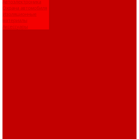
Автоэлектроника
Охрана автомобиля
Изоляционные
материалы
Аксессуары
Клиентам
Оптовые закупки
Сервисный центр
Установочный
центр
Доставка и оплата
Пункты выдачи
О компании
Дипломы и
сертификаты
Фотогалерея
Бренды
Новости
Акции
Реквизиты