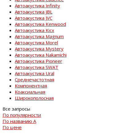
Автоакустика Infinity
Автоакустика JBL
Автоакустика JVC
Автоакустика Kenwood
Автоакустика Kicx
Автоакустика Magnum
Автоакустика Morel
Автоакустика Mystery
Автоакустика Nakamichi
Автоакустика Pioneer
Автоакустика SWAT
Автоакустика Ural
Среднечастотная
Компонентная
Коаксиальная
Широкополосная
Все запросы
По популярности
По названию
A
По цене