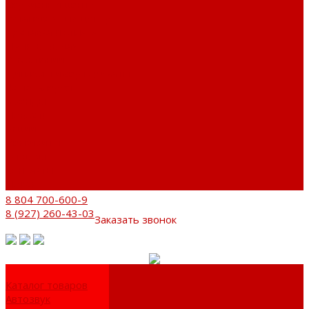
Сервисный центр
Установочный центр
Доставка и оплата
Пункты выдачи
О компании
Дипломы и сертификаты
Фотогалерея
Бренды
Новости
Акции
Реквизиты
Отзывы
Контакты
Поиск
8 804 700-600-9
8 (927) 260-43-03
Заказать звонок
Каталог товаров
Автозвук