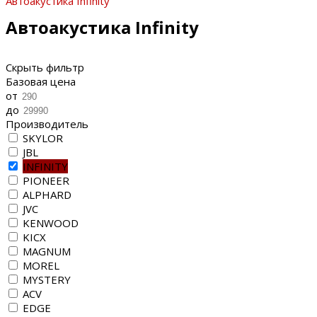
Автоакустика Infinity
Автоакустика Infinity
Скрыть фильтр
Базовая цена
от
до
Производитель
SKYLOR
JBL
INFINITY
PIONEER
ALPHARD
JVC
KENWOOD
KICX
MAGNUM
MOREL
MYSTERY
ACV
EDGE