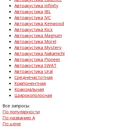
Автоакустика Infinity
Автоакустика JBL
Автоакустика JVC
Автоакустика Kenwood
Автоакустика Kicx
Автоакустика Magnum
Автоакустика Morel
Автоакустика Mystery
Автоакустика Nakamichi
Автоакустика Pioneer
Автоакустика SWAT
Автоакустика Ural
Среднечастотная
Компонентная
Коаксиальная
Широкополосная
Все запросы
По популярности
По названию
A
По цене