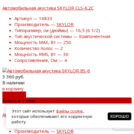
Автомобильная акустика SKYLOR CLS-6.2C
Артикул — 16833
Производитель —
SKYLOR
Типоразмер, см (дюймы) — 16,5 (6 1/2)
Тип акустической системы — Компонентная
Мощность MAX, Вт — 250
Количество полос — 2
Мощность RMS, Вт — 30
Сопротивление, Ом — 4
3 360 руб.
В наличии
в корзину
добавлено
купить в 1 клик
Этот сайт использует
файлы cookie
,
Автомобильная акустика SKYLOR BS-6
которые обеспечивают его корректную
ХОРОШО
работу.
Артикул — 16837
Производитель —
SKYLOR