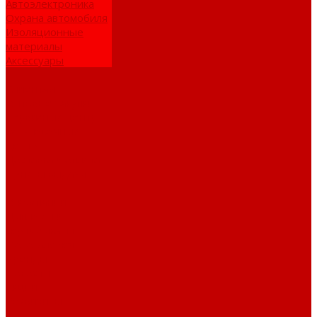
Автоэлектроника
Охрана автомобиля
Изоляционные
материалы
Аксессуары
Клиентам
Оптовые закупки
Сервисный центр
Установочный
центр
Доставка и оплата
Пункты выдачи
О компании
Дипломы и
сертификаты
Фотогалерея
Бренды
Новости
Акции
Реквизиты