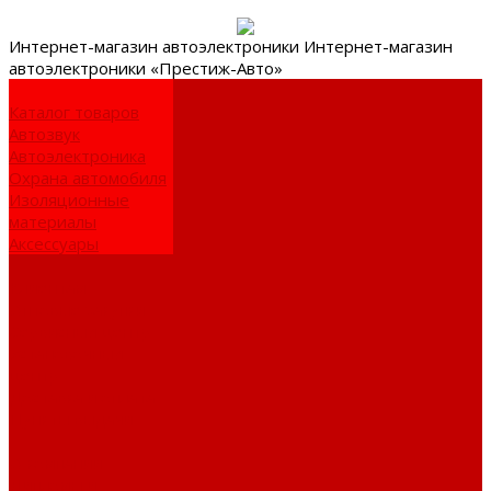
Интернет-
магазин автоэлектроники
Интернет-магазин
автоэлектроники «Престиж-Авто»
Каталог товаров
Автозвук
Автоэлектроника
Охрана автомобиля
Изоляционные
материалы
Аксессуары
Клиентам
Оптовые закупки
Сервисный центр
Установочный
центр
Доставка и оплата
Пункты выдачи
О компании
Дипломы и