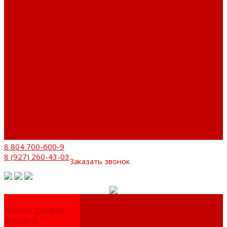
Сервисный центр
Установочный центр
Доставка и оплата
Пункты выдачи
О компании
Дипломы и сертификаты
Фотогалерея
Бренды
Новости
Акции
Реквизиты
Отзывы
Контакты
Поиск
8 804 700-600-9
8 (927) 260-43-03
Заказать звонок
Каталог товаров
Автозвук