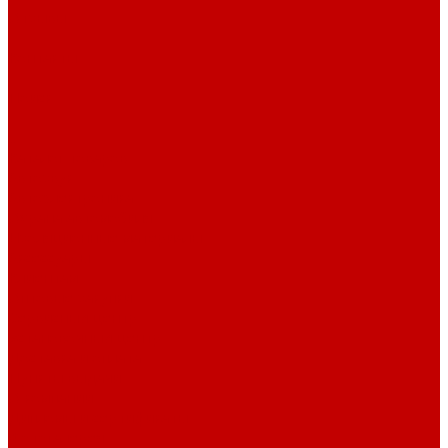
Отзывы
Контакты
Поиск
...
Каталог товаров
Автозвук
Автоэлектроника
Охрана автомобиля
Изоляционные материалы
Аксессуары
Клиентам
Оптовые закупки
Сервисный центр
Установочный центр
Доставка и оплата
Пункты выдачи
О компании
Дипломы и сертификаты
Фотогалерея