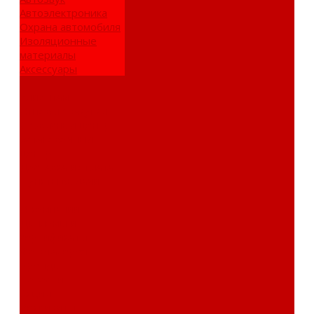
Автоэлектроника
Охрана автомобиля
Изоляционные
материалы
Аксессуары
Клиентам
Оптовые закупки
Сервисный центр
Установочный
центр
Доставка и оплата
Пункты выдачи
О компании
Дипломы и
сертификаты
Фотогалерея
Бренды
Новости
Акции
Реквизиты