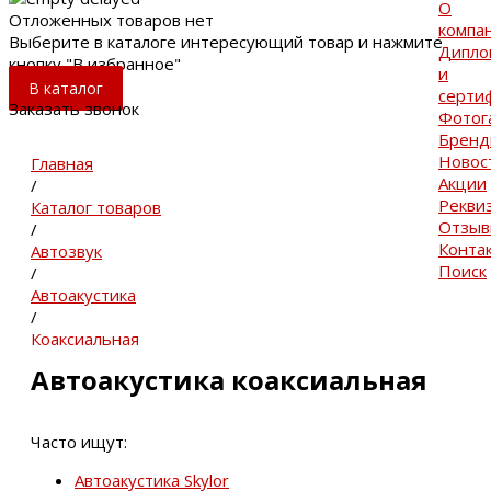
О
Отложенных товаров нет
компа
Выберите в каталоге интересующий товар и нажмите
Дипло
кнопку "В избранное"
и
В каталог
серти
Заказать звонок
Фотог
Брен
Новос
Главная
Акции
/
Рекви
Каталог товаров
Отзы
/
Конта
Автозвук
Поиск
/
Автоакустика
/
Коаксиальная
Автоакустика коаксиальная
Часто ищут:
Автоакустика Skylor