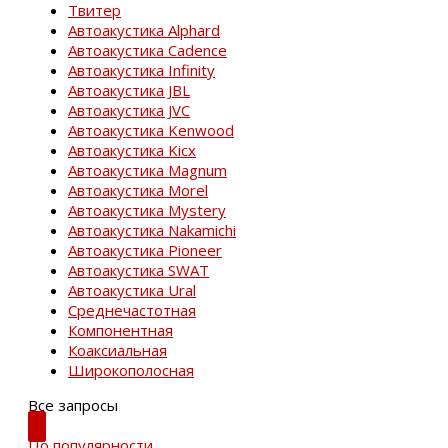
Твитер
Автоакустика Alphard
Автоакустика Cadence
Автоакустика Infinity
Автоакустика JBL
Автоакустика JVC
Автоакустика Kenwood
Автоакустика Kicx
Автоакустика Magnum
Автоакустика Morel
Автоакустика Mystery
Автоакустика Nakamichi
Автоакустика Pioneer
Автоакустика SWAT
Автоакустика Ural
Среднечастотная
Компонентная
Коаксиальная
Широкополосная
Все запросы
По популярности