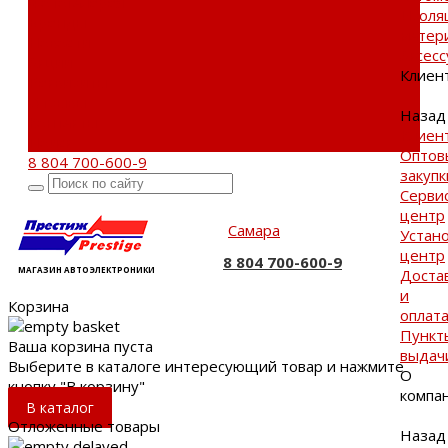
Фотогалерея
Изоля
Бренды
матер
Новости
Аксес
Акции
Клиен
Реквизиты
Отзывы
Назад
Контакты
Клиен
Поиск
Оптов
8 804 700-600-9
закупк
Серви
центр
Самара
Устан
центр
8 804 700-600-9
МАГАЗИН АВТОЭЛЕКТРОНИКИ
Доста
и
Корзина
оплат
Пункт
Ваша корзина пуста
выдач
Выберите в каталоге интересующий товар и нажмите
О
кнопку "В корзину"
компа
В каталог
Отложенные товары
Назад