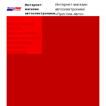
Интернет-магазин
Интернет-
автоэлектроники
магазин
автоэлектроники
«Престиж-Авто»
Каталог товаров
Автозвук
Автоэлектроника
Охрана автомобиля
Изоляционные
материалы
Аксессуары
Клиентам
Оптовые закупки
Сервисный центр
Установочный
центр
Доставка и оплата
Пункты выдачи
О компании
Дипломы и