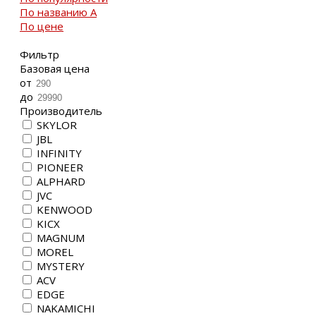
По названию
A
По цене
Фильтр
Базовая цена
от
до
Производитель
SKYLOR
JBL
INFINITY
PIONEER
ALPHARD
JVC
KENWOOD
KICX
MAGNUM
MOREL
MYSTERY
ACV
EDGE
NAKAMICHI