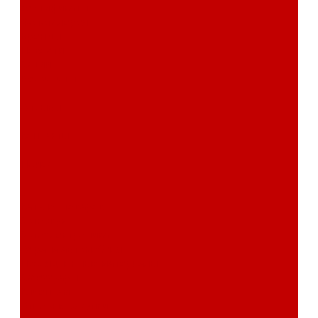
сертификаты
Фотогалерея
Бренды
Новости
Акции
Реквизиты
Отзывы
Контакты
Поиск
...
Каталог товаров
Автозвук
Автоэлектроника
Охрана автомобиля
Изоляционные материалы
Аксессуары
Клиентам
Оптовые закупки