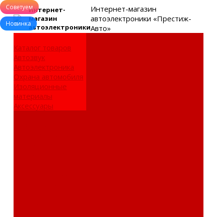
Советуем
Интернет-магазин
Интернет-
автоэлектроники «Престиж-
магазин
Новинка
автоэлектроники
Авто»
Каталог товаров
Автозвук
Автоэлектроника
Охрана автомобиля
Изоляционные
материалы
Аксессуары
Клиентам
Оптовые закупки
Сервисный центр
Установочный
центр
Доставка и оплата
Пункты выдачи
О компании
Дипломы и