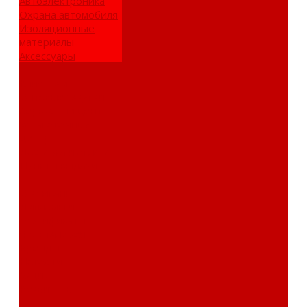
Автоэлектроника
Охрана автомобиля
Изоляционные
материалы
Аксессуары
Клиентам
Оптовые закупки
Сервисный центр
Установочный
центр
Доставка и оплата
Пункты выдачи
О компании
Дипломы и
сертификаты
Фотогалерея
Бренды
Новости
Акции
Реквизиты