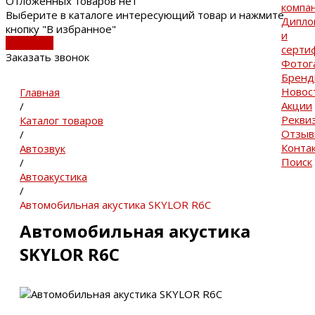
Отложенных товаров нет
компа
Выберите в каталоге интересующий товар и нажмите
Дипло
кнопку "В избранное"
и
В каталог
серти
Заказать звонок
Фотог
Брен
Новос
Главная
Акции
/
Рекви
Каталог товаров
Отзы
/
Конта
Автозвук
Поиск
/
Автоакустика
/
Автомобильная акустика SKYLOR R6C
Автомобильная акустика
SKYLOR R6C