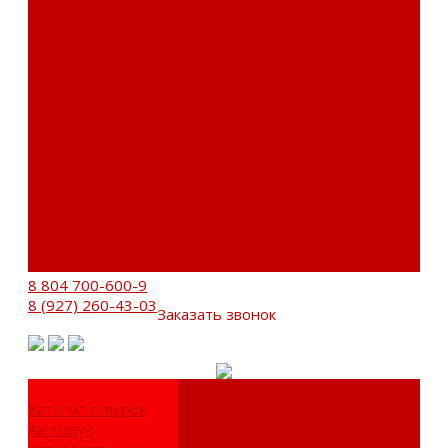
Сервисный центр
Установочный центр
Доставка и оплата
Пункты выдачи
О компании
Дипломы и сертификаты
Фотогалерея
Бренды
Новости
Акции
Реквизиты
Отзывы
Контакты
Поиск
8 804 700-600-9
8 (927) 260-43-03
Заказать звонок
Каталог товаров
Автозвук