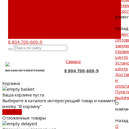
Бренды
матер
Новости
Аксес
Акции
Клиен
Реквизиты
Отзывы
Назад
Контакты
Клиен
Поиск
Оптов
8 804 700-600-9
закупк
Серви
центр
Самара
Устан
центр
8 804 700-600-9
МАГАЗИН АВТОЭЛЕКТРОНИКИ
Доста
и
Корзина
оплат
Пункт
Ваша корзина пуста
выдач
Выберите в каталоге интересующий товар и нажмите
О
кнопку "В корзину"
компа
В каталог
Отложенные товары
Назад
О