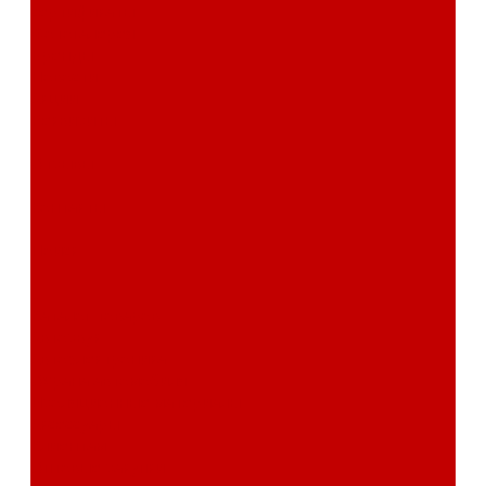
сертификаты
Фотогалерея
Бренды
Новости
Акции
Реквизиты
Отзывы
Контакты
Поиск
...
Каталог товаров
Автозвук
Автоэлектроника
Охрана автомобиля
Изоляционные материалы
Аксессуары
Клиентам
Оптовые закупки