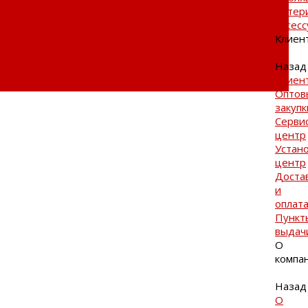
матер
Аксес
Клиен
Назад
Клиен
Оптов
закупк
Серви
центр
Устан
центр
Доста
и
оплат
Пункт
выдач
О
компа
Назад
О