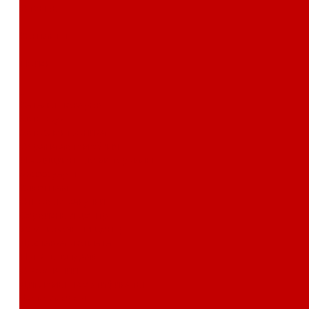
Отзывы
Контакты
Поиск
...
Каталог товаров
Автозвук
Автоэлектроника
Охрана автомобиля
Изоляционные материалы
Аксессуары
Клиентам
Оптовые закупки
Сервисный центр
Установочный центр
Доставка и оплата
Пункты выдачи
О компании
Дипломы и сертификаты
Фотогалерея