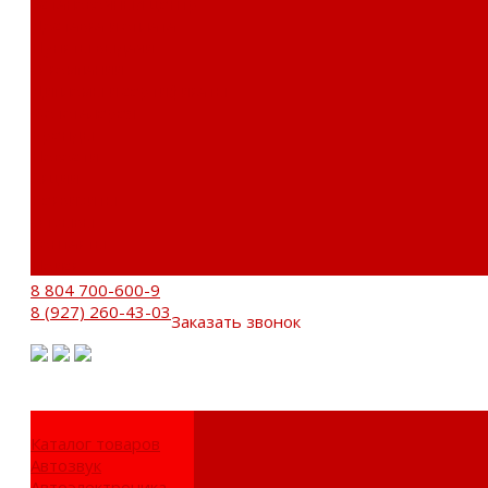
Установочный центр
Доставка и оплата
Пункты выдачи
О компании
Дипломы и сертификаты
Фотогалерея
Бренды
Новости
Акции
Реквизиты
Отзывы
Контакты
Поиск
8 804 700-600-9
8 (927) 260-43-03
Заказать звонок
Каталог товаров
Автозвук
Автоэлектроника