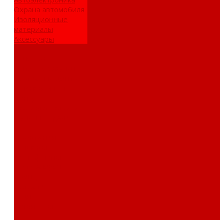
Охрана автомобиля
Изоляционные
материалы
Аксессуары
Клиентам
Оптовые закупки
Сервисный центр
Установочный
центр
Доставка и оплата
Пункты выдачи
О компании
Дипломы и
сертификаты
Фотогалерея
Бренды
Новости
Акции
Реквизиты