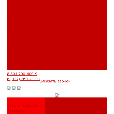
Сервисный центр
Установочный центр
Доставка и оплата
Пункты выдачи
О компании
Дипломы и сертификаты
Фотогалерея
Бренды
Новости
Акции
Реквизиты
Отзывы
Контакты
Поиск
8 804 700-600-9
8 (927) 260-43-03
Заказать звонок
Каталог товаров
Автозвук