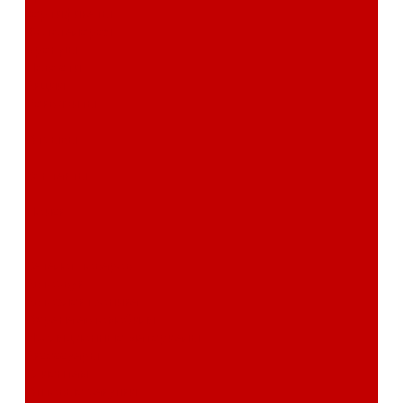
сертификаты
Фотогалерея
Бренды
Новости
Акции
Реквизиты
Отзывы
Контакты
Поиск
...
Каталог товаров
Автозвук
Автоэлектроника
Охрана автомобиля
Изоляционные материалы
Аксессуары
Клиентам
Оптовые закупки