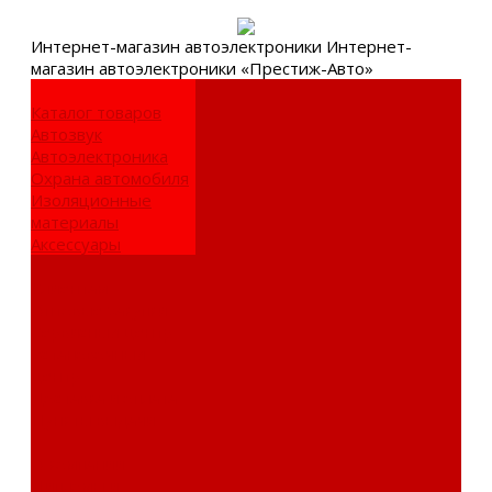
Интернет-
магазин автоэлектроники
Интернет-
магазин автоэлектроники «Престиж-Авто»
Каталог товаров
Автозвук
Автоэлектроника
Охрана автомобиля
Изоляционные
материалы
Аксессуары
Клиентам
Оптовые закупки
Сервисный центр
Установочный
центр
Доставка и оплата
Пункты выдачи
О компании
Дипломы и