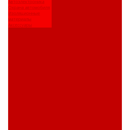
Автоэлектроника
Охрана автомобиля
Изоляционные
материалы
Аксессуары
Клиентам
Оптовые закупки
Сервисный центр
Установочный
центр
Доставка и оплата
Пункты выдачи
О компании
Дипломы и
сертификаты
Фотогалерея
Бренды
Новости
Акции
Реквизиты