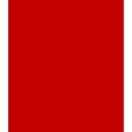
Отзывы
Контакты
Поиск
...
Каталог товаров
Автозвук
Автоэлектроника
Охрана автомобиля
Изоляционные материалы
Аксессуары
Клиентам
Оптовые закупки
Сервисный центр
Установочный центр
Доставка и оплата
Пункты выдачи
О компании
Дипломы и сертификаты
Фотогалерея